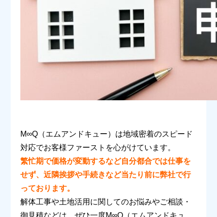
M
∞
Q
（エムアンドキュー）は地域密着のスピード
対応でお客様ファーストを心がけています。
繁忙期で価格が変動するなど自分都合では仕事を
せず、近隣挨拶や手続きなど当たり前に弊社で行
っております。
解体工事や土地活用に関してのお悩みやご相談・
御見積などは、ぜひ一度
M
∞
Q
（エムアンドキュ