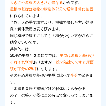
大きさや屋根の大きさが異なる
からです。
屋根や基礎は建物の構造体部分で通常非常に強固
に作られています。
当然、人の手で壊すより、機械で壊した方が効率
良く解体費用は安く済みます。
同じ機械で壊すにしても面積が少ない方がさらに
効率がいいです。
具体的には、
50
坪の平屋と２階建てでは、
平屋は屋根と基礎が
それぞれ50坪
ありますが、
総２階建てですと床面
積が半分の25坪
になります。
そのため屋根や基礎が平屋に比べて
半分
で済みま
す。
「木造５０坪の建物だけど解体いくらかかる
の？」の答えが既にこの時点で変わってしまいま
す。